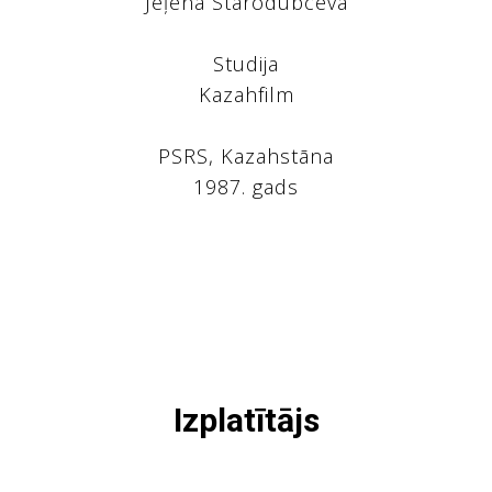
Jeļena Starodubceva
Studija
Kazahfilm
PSRS, Kazahstāna
1987. gads
Izplatītājs