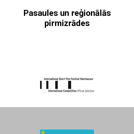
СТ
I
Pasaules un reģionālās
pirmizrādes