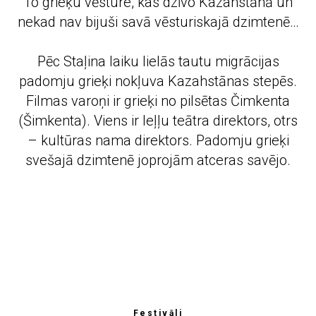
To grieķu vēsture, kas dzīvo Kazahstānā un
ГРАФ
IJA
nekad nav bijuši savā vēsturiskajā dzimtenē…
Pēc Staļina laiku lielās tautu migrācijas
padomju grieķi nokļuva Kazahstānas stepēs.
Filmas varoņi ir grieķi no pilsētas Čimkenta
(Šimkenta). Viens ir leļļu teātra direktors, otrs
– kultūras nama direktors. Padomju grieķi
svešajā dzimtenē joprojām atceras savējo.
Festivāli