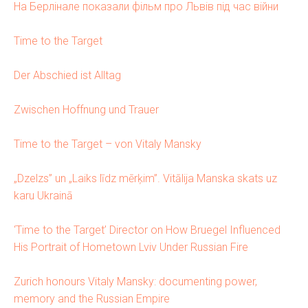
На Берлінале показали фільм про Львів під час війни
Time to the Target
Der Abschied ist Alltag
Zwischen Hoffnung und Trauer
Time to the Target – von Vitaly Mansky
„Dzelzs” un „Laiks līdz mērķim”. Vitālija Manska skats uz
karu Ukrainā
‘Time to the Target’ Director on How Bruegel Influenced
His Portrait of Hometown Lviv Under Russian Fire
Zurich honours Vitaly Mansky: documenting power,
memory and the Russian Empire