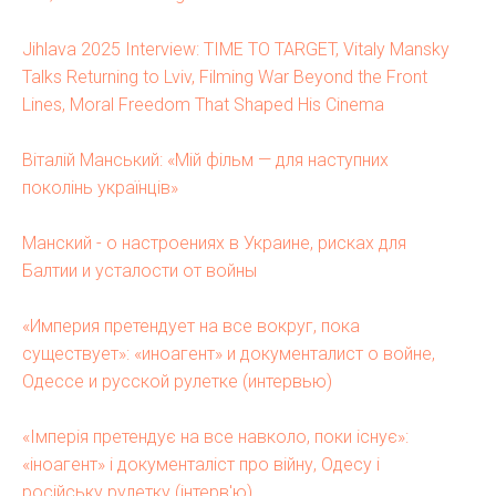
R
Jihlava 2025 Interview: TIME TO TARGET, Vitaly Mansky
Talks Returning to Lviv, Filming War Beyond the Front
Lines, Moral Freedom That Shaped His Cinema
Віталій Манський: «Мій фільм — для наступних
поколінь українців»
Манский - о настроениях в Украине, рисках для
Балтии и усталости от войны
«Империя претендует на все вокруг, пока
существует»: «иноагент» и документалист о войне,
Одессе и русской рулетке (интервью)
«Імперія претендує на все навколо, поки існує»:
«іноагент» і документаліст про війну, Одесу і
російську рулетку (інтерв'ю)