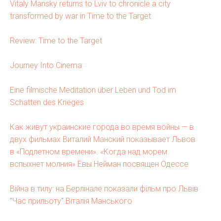
Vitaly Mansky returns to Lviv to chronicle a city
transformed by war in Time to the Target
Review: Time to the Target
Journey Into Cinema
Eine filmische Meditation über Leben und Tod im
Schatten des Krieges
Как живут украинские города во время войны — в
двух фильмах Виталий Манский показывает Львов
в «Подлетном времени». «Когда над морем
вспыхнет молния» Евы Нейман посвящен Одессе
Війна в тилу: на Берлінале показали фільм про Львів
"Час прильоту" Віталія Манського