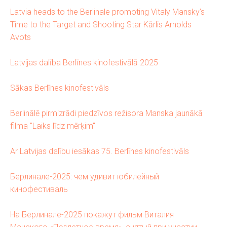
Latvia heads to the Berlinale promoting Vitaly Mansky’s
Time to the Target and Shooting Star Kārlis Arnolds
Avots
Latvijas dalība Berlīnes kinofestivālā 2025
Sākas Berlīnes kinofestivāls
Berlinālē pirmizrādi piedzīvos režisora Manska jaunākā
filma "Laiks līdz mērķim"
Ar Latvijas dalību iesākas 75. Berlīnes kinofestivāls
Берлинале-2025: чем удивит юбилейный
кинофестиваль
На Берлинале-2025 покажут фильм Виталия