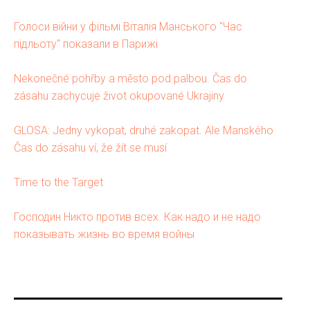
Голоси війни у фільмі Віталія Манського "Час
підльоту" показали в Парижі
Nekonečné pohřby a město pod palbou. Čas do
zásahu zachycuje život okupované Ukrajiny
GLOSA: Jedny vykopat, druhé zakopat. Ale Manského
Čas do zásahu ví, že žít se musí
Time to the Target
Господин Никто против всех. Как надо и не надо
показывать жизнь во время войны