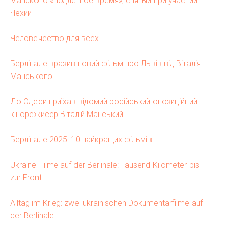
Манского «Подлетное время», снятый при участии
Чехии
Человечество для всех
Берлінале вразив новий фільм про Львів від Віталія
Манського
До Одеси приїхав відомий російський опозиційний
кінорежисер Віталій Манський
Берлінале 2025: 10 найкращих фільмів
Ukraine-Filme auf der Berlinale: Tausend Kilometer bis
zur Front
Alltag im Krieg: zwei ukrainischen Dokumentarfilme auf
der Berlinale