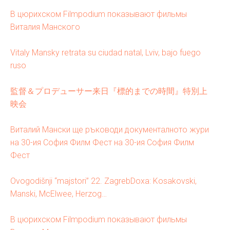
N
В цюрихском Filmpodium показывают фильмы
Виталия Манского
Vitaly Mansky retrata su ciudad natal, Lviv, bajo fuego
ruso
監督＆プロデューサー来日『標的までの時間』特別上
映会
Виталий Мански ще ръководи документалното жури
на 30-ия София Филм Фест на 30-ия София Филм
Фест
Ovogodišnji “majstori” 22. ZagrebDoxa: Kosakovski,
Manski, McElwee, Herzog…
В цюрихском Filmpodium показывают фильмы