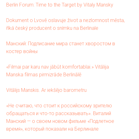
Berlin Forum: Time to the Target by Vitaly Mansky
Dokument o Lvově oslavuje život a nezlomnost města,
říká český producent o snímku na Berlinale
Манский: Подписание мира станет хворостом в
костер войны
«Filmai par karu nav jābūt komfortablai.» Vitālija
Manska filmas pirmizrāde Berlinālē
Vitālijs Manskis. Ar iekšējo barometru
«Не считаю, что стоит к российскому зрителю
обращаться и что-то рассказывать». Виталий
Манский — о своем новом фильме «Подлетное
время», который показали на Берлинале