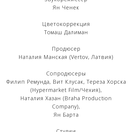
Ян Ченек
Цветокоррекция
Томаш Далиман
Продюсер
Наталия Манская (Vertov, Латвия)
Cопродюсеры
Филип Ремунда, Вит Клусак, Тереза Хорска
(Hypermarket Film/Чехия),
Наталия Хазан (Braha Production
Company),
Ян Барта
Студии