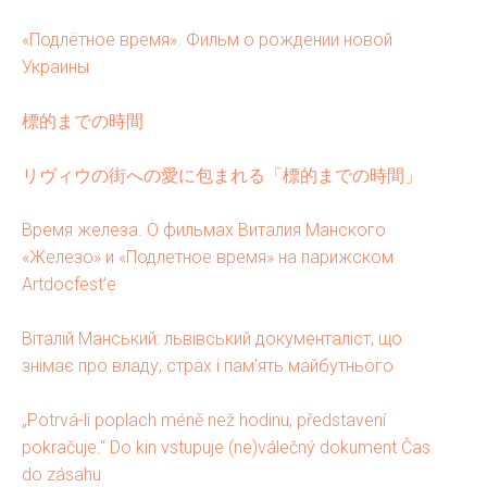
О
«Подлётное время». Фильм о рождении новой
Украины
標的までの時間
リヴィウの街への愛に包まれる「標的までの時間」
Время железа. О фильмах Виталия Манского
«Железо» и «Подлетное время» на парижском
Artdocfest’е
Віталій Манський: львівський документаліст, що
знімає про владу, страх і пам’ять майбутнього
„Potrvá-li poplach méně než hodinu, představení
pokračuje.“ Do kin vstupuje (ne)válečný dokument Čas
do zásahu