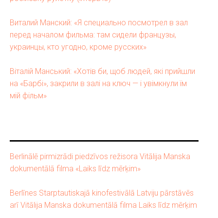
Виталий Манский: «Я специально посмотрел в зал
перед началом фильма: там сидели французы,
украинцы, кто угодно, кроме русских»
Віталій Манський: «Хотів би, щоб людей, які прийшли
на «Барбі», закрили в залі на ключ — і увімкнули їм
мій фільм»
Berlinālē pirmizrādi piedzīvos režisora Vitālija Manska
dokumentālā filma «Laiks līdz mērķim»
Berlīnes Starptautiskajā kinofestivālā Latviju pārstāvēs
arī Vitālija Manska dokumentālā filma Laiks līdz mērķim