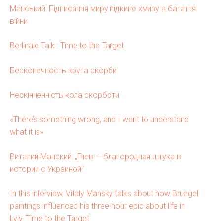
Манський: Підписання миру підкине хмизу в багаття
війни
Berlinale Talk : Time to the Target
Бесконечность круга скорби
Нескінченність кола скорботи
«There’s something wrong, and I want to understand
what it is»
Виталий Манский: „Гнев — благородная штука в
истории с Украиной“
In this interview, Vitaly Mansky talks about how Bruegel
paintings influenced his three-hour epic about life in
Lviv, Time to the Target