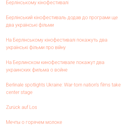
Берлінському кінофестивалі
Берлінський кінофестиваль додав до програми ще
два українські фільми
На Берлінському кінофестивалі покажуть два
українські фільми про війну
На Берлинском кинофестивале покажут два
украинских фильма о войне
Berlinale spotlights Ukraine: War-torn nation’s films take
center stage
Zurück auf Los
Мечты о горячем молоке